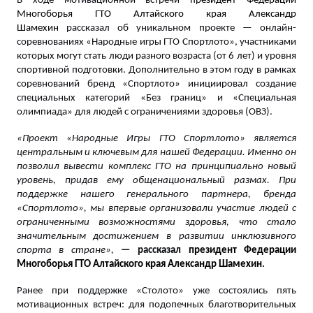
В ходе мотивационной встречи
президент Федерации
Многоборья ГТО Алтайского края Александр
Шамехин
рассказал об уникальном проекте — онлайн-
соревнованиях «Народные игры ГТО Спортлото», участниками
которых могут стать люди разного возраста (от 6 лет) и уровня
спортивной подготовки. Дополнительно в этом году в рамках
соревнований бренд «Спортлото» инициировал создание
специальных категорий «Без границ» и «Специальная
олимпиада» для людей с ограничениями здоровья (ОВЗ).
«
Проект «Народные Игры ГТО Спортлото» является
центральным и ключевым для нашей Федерации. Именно он
позволил вывести комплекс ГТО на принципиально новый
уровень, придав ему общенациональный размах. При
поддержке нашего генерального партнера, бренда
«Спортлото», мы впервые организовали участие людей с
ограниченными возможностями здоровья, что стало
значительным достижением в развитии инклюзивного
спорта в стране
»,
— рассказал
президент Федерации
Многоборья ГТО Алтайского края Александр Шамехин
.
Ранее при поддержке «Столото» уже состоялись пять
мотивационных встреч: для подопечных благотворительных