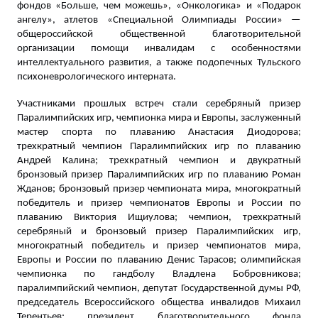
фондов «Больше, чем можешь», «Онкологика» и «Подарок
ангелу», атлетов «Специальной Олимпиады России» —
общероссийской общественной благотворительной
организации помощи инвалидам с особенностями
интеллектуального развития, а также подопечных Тульского
психоневрологического интерната.
Участниками прошлых встреч стали серебряный призер
Паралимпийских игр, чемпионка мира и Европы, заслуженный
мастер спорта по плаванию Анастасия Диодорова;
трехкратный чемпион Паралимпийских игр по плаванию
Андрей Калина; трехкратный чемпион и двукратный
бронзовый призер Паралимпийских игр по плаванию Роман
Жданов; бронзовый призер чемпионата мира, многократный
победитель и призер чемпионатов Европы и России по
плаванию Виктория Ищиулова; чемпион, трехкратный
серебряный и бронзовый призер Паралимпийских игр,
многократный победитель и призер чемпионатов мира,
Европы и России по плаванию Денис Тарасов; олимпийская
чемпионка по гандболу Владлена Бобровникова;
паралимпийский чемпион, депутат Государственной думы РФ,
председатель Всероссийского общества инвалидов Михаил
Терентьев; президент благотворительного фонда